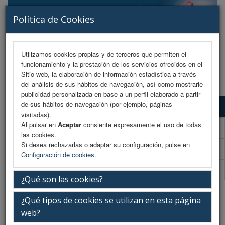
Política de Cookies
Utilizamos cookies propias y de terceros que permiten el
funcionamiento y la prestación de los servicios ofrecidos en el
MENU
Sitio web, la elaboración de información estadística a través
del análisis de sus hábitos de navegación, así como mostrarle
publicidad personalizada en base a un perfil elaborado a partir
de sus hábitos de navegación (por ejemplo, páginas
Formulario de contacto
visitadas).
Al pulsar en
Aceptar
consiente expresamente el uso de todas
Plano de exposición
las cookies.
Si desea rechazarlas o adaptar su configuración, pulse en
Dossier comercial
Configuración de cookies
.
Normativa de envío y montaje
¿Qué son las cookies?
Contacto exposición comercial
¿Qué tipos de cookies se utilizan en esta página
web?